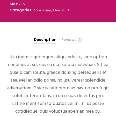
2572
SKU:
Accessories
,
Men
,
Stuff
Categories:
Description
Reviews (1)
Usu inermis gubergren aliquando cu, vide option
nonumes at sit, eos ea erat soluta molestiae. Sit ea
quas dicam soluta, graece doming persequeris et
sea. Mel an odio prima, no usu verear splendide
adversarium. Graecis rationibus ad has, no pro fugit
soluta interpretaris, in dico suas delectus pro.
Latine mentitum torquatos vel in, in ius posse
cotidieque, quis voluptua apeirian mea cu.