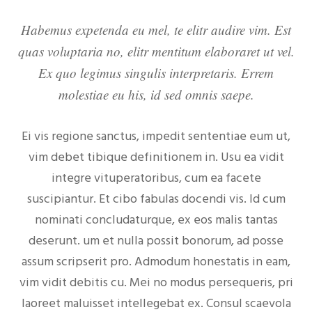
Habemus expetenda eu mel, te elitr audire vim. Est
quas voluptaria no, elitr mentitum elaboraret ut vel.
Ex quo legimus singulis interpretaris. Errem
molestiae eu his, id sed omnis saepe.
Ei vis regione sanctus, impedit sententiae eum ut,
vim debet tibique definitionem in. Usu ea vidit
integre vituperatoribus, cum ea facete
suscipiantur. Et cibo fabulas docendi vis. Id cum
nominati concludaturque, ex eos malis tantas
deserunt. um et nulla possit bonorum, ad posse
assum scripserit pro. Admodum honestatis in eam,
vim vidit debitis cu. Mei no modus persequeris, pri
laoreet maluisset intellegebat ex. Consul scaevola