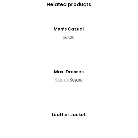
Related products
Men’s Casual
$
67.00
SALE!
Maxi Dresses
$
120.00
$
89.00
Leather Jacket