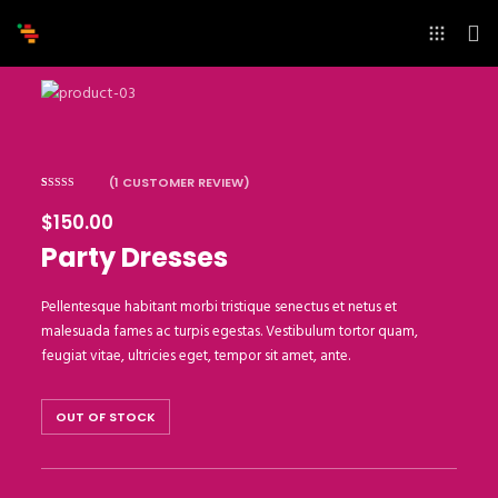
(
1
CUSTOMER REVIEW)
Rated
1
4.00
out
$
150.00
of 5 based
on
customer
Party Dresses
rating
Pellentesque habitant morbi tristique senectus et netus et
malesuada fames ac turpis egestas. Vestibulum tortor quam,
feugiat vitae, ultricies eget, tempor sit amet, ante.
OUT OF STOCK