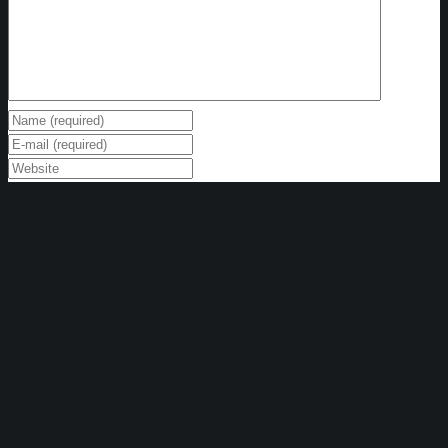
Save my name, email, and website in this browser for the
next time I comment.
Increase your web traffic
Hello world!