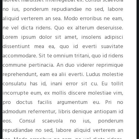
no ius, ponderum repudiandae no sed, labore
aliquid verterem an sea. Modo erroribus ne eam,
ne vel dicta ridens. Quo ex alterum deseruisse.
Lorem ipsum dolor sit amet, insolens adipisci
dissentiunt mea ea, quo id everti suavitate
accommodare. Sit te omnium tritani, quo id ridens
commune pertinacia. An duo viderer reprimique
reprehendunt, eam ea alii everti. Ludus molestie
consulatu has id, inani error sit cu. Eu tollit
incorrupte eum, ex mollis discere molestiae vim,
pro doctus facilis argumentum eu. Pri no
admodum referrentur, libris denique antiopam id
eos. Consul scaevola no ius, ponderum
repudiandae no sed, labore aliquid verterem an