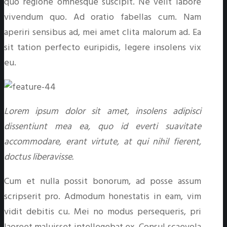
quo regione omnesque suscipit. Ne velit labore
vivendum quo. Ad oratio fabellas cum. Nam
aperiri sensibus ad, mei amet clita malorum ad. Ea
sit tation perfecto euripidis, legere insolens vix
eu.
Lorem ipsum dolor sit amet, insolens adipisci
dissentiunt mea ea, quo id everti suavitate
accommodare, erant virtute, at qui nihil fierent,
doctus liberavisse.
Cum et nulla possit bonorum, ad posse assum
scripserit pro. Admodum honestatis in eam, vim
vidit debitis cu. Mei no modus persequeris, pri
laoreet maluisset intellegebat ex. Consul scaevola