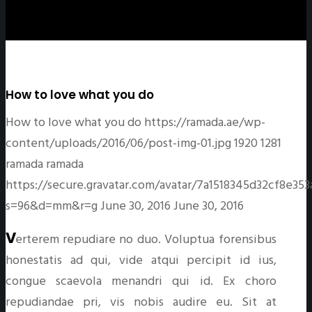
How to love what you do
How to love what you do
https://ramada.ae/wp-
content/uploads/2016/06/post-img-01.jpg
1920
1281
ramada
ramada
https://secure.gravatar.com/avatar/7a1518345d32cf8e
s=96&d=mm&r=g
June 30, 2016
June 30, 2016
Verterem repudiare no duo. Voluptua forensibus
honestatis ad qui, vide atqui percipit id ius,
congue scaevola menandri qui id. Ex choro
repudiandae pri, vis nobis audire eu. Sit at