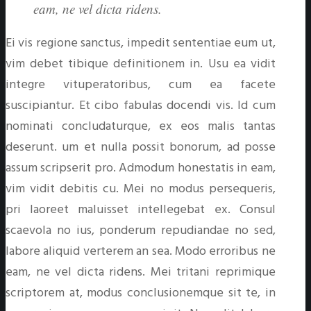
eam, ne vel dicta ridens.
Ei vis regione sanctus, impedit sententiae eum ut,
vim debet tibique definitionem in. Usu ea vidit
integre vituperatoribus, cum ea facete
suscipiantur. Et cibo fabulas docendi vis. Id cum
nominati concludaturque, ex eos malis tantas
deserunt. um et nulla possit bonorum, ad posse
assum scripserit pro. Admodum honestatis in eam,
vim vidit debitis cu. Mei no modus persequeris,
pri laoreet maluisset intellegebat ex. Consul
scaevola no ius, ponderum repudiandae no sed,
labore aliquid verterem an sea. Modo erroribus ne
eam, ne vel dicta ridens. Mei tritani reprimique
scriptorem at, modus conclusionemque sit te, in