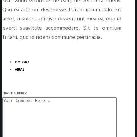
sea. Modo erroribus ne eam, ne vel dicta ridens.
Quo ex alterum deseruisse. Lorem ipsum dolor sit
amet, insolens adipisci dissentiunt mea ea, quo id
everti suavitate accommodare. Sit te omnium
tritani, quo id ridens commune pertinacia.
COLORS
VIRAL
LEAVE A REPLY